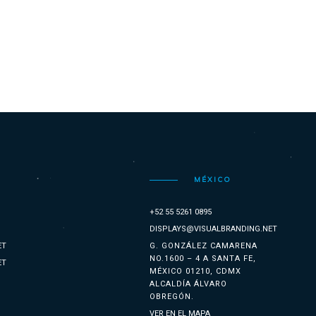
MÉXICO
+52 55 5261 0895
DISPLAYS@VISUALBRANDING.NET
ET
G. GONZÁLEZ CAMARENA
NO.1600 – 4 A SANTA FE,
ET
MÉXICO 01210, CDMX
ALCALDÍA ÁLVARO
OBREGÓN.
VER EN EL MAPA