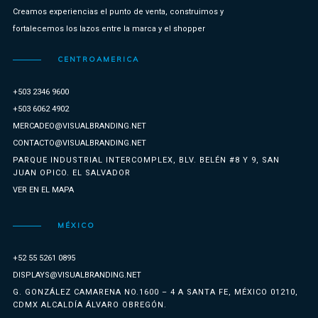
Creamos experiencias el punto de venta, construimos y
fortalecemos los lazos entre la marca y el shopper
CENTROAMERICA
+503 2346 9600
+503 6062 4902
MERCADEO@VISUALBRANDING.NET
CONTACTO@VISUALBRANDING.NET
PARQUE INDUSTRIAL INTERCOMPLEX, BLV. BELÉN #8 Y 9, SAN
JUAN OPICO. EL SALVADOR
VER EN EL MAPA
MÉXICO
+52 55 5261 0895
DISPLAYS@VISUALBRANDING.NET
G. GONZÁLEZ CAMARENA NO.1600 – 4 A SANTA FE, MÉXICO 01210,
CDMX ALCALDÍA ÁLVARO OBREGÓN.